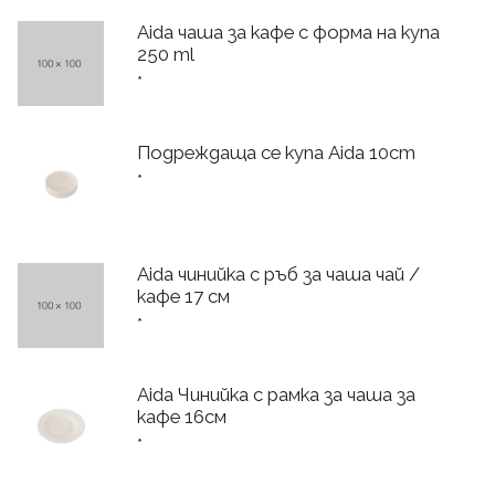
Aida чаша за кафе с форма на купа
250 ml
*
Подреждаща се купа Aida 10cm
*
Aida чинийка с ръб за чаша чай /
кафе 17 см
*
Aida Чинийка с рамка за чаша за
кафе 16см
*