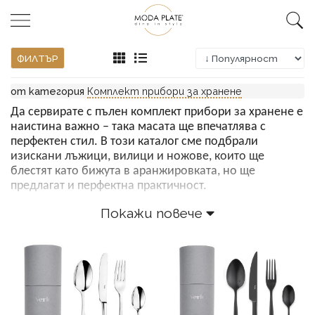
ФИЛТЪР
от категория
Комплект прибори за хранене
Да сервирате с пълен комплект прибори за хранене е
наистина важно – така масата ще впечатлява с
перфектен стил. В този каталог сме подбрали
изискани лъжици, вилици и ножове, които ще
блестят като бижута в аранжировката, но ще
предлагат и перфектна практичност.
Всички комплекти прибори за хранене в този каталог
Покажи повече
са с висококачествена изработка, подходящи за
ресторанти и домове , представлява перфектната
комбинация от елегантност и функционалност, като
включва всичко необходимо за вашата маса. Всеки
комплект съдържа по 6 броя от основните прибори:
ножове, вилици, лъжици и лъжички.
Изработени с внимание към детайла, тези прибори