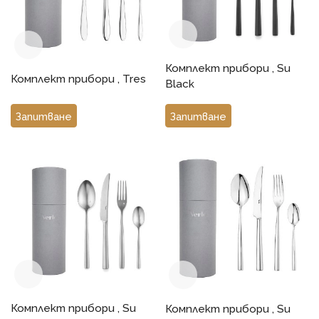
ще добавят стил и изтънченост към всяко ваше
семейно или празнично събиране. Независимо дали
поднасяте ежедневна вечеря или специален обяд,
този комплект ще задоволи всичките ви нужди.
Комплект прибори , Su
Комплект прибори , Tres
Black
Запитване
Запитване
Комплект прибори , Su
Комплект прибори , Su