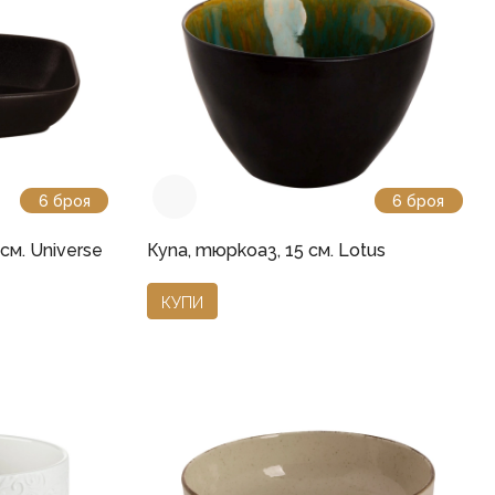
6 броя
6 броя
 см. Universe
Купа, тюркоаз, 15 см. Lotus
КУПИ