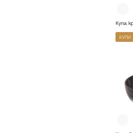
Cane
Deep Blue
Eter
Купа, к
Iron
КУПИ