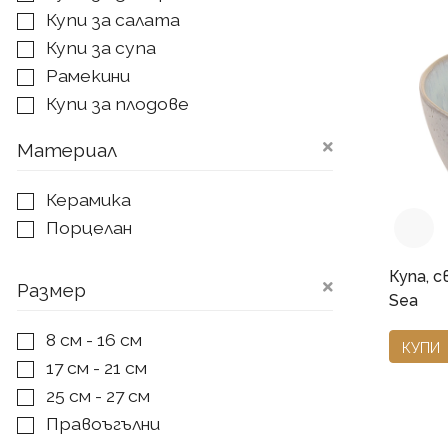
Купи за салата
Купи за супа
Рамекини
Купи за плодове
Купи за ядки
Материал
Керамика
Порцелан
Купа, с
Размер
Sea
8 см - 16 см
КУПИ
17 см - 21 см
25 см - 27 см
Правоъгълни