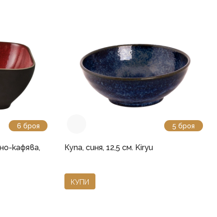
6 броя
5 броя
но-кафява,
Купа, синя, 12,5 см. Kiryu
КУПИ