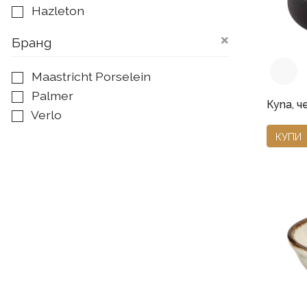
Бежово
Hazleton
Бяло
Kiryu
Черно
Бранд
Lava
Lester
Maastricht Porselein
Light Blue Sea
Palmer
Купа, че
Lotus
Verlo
Miami
КУПИ
Midori
Nordic
Rustique
Ruston
Sandy Loam
Wisteria
Akoya
Universe
Azzur