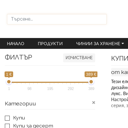
НАЧАЛО
ПРОДУКТИ
ЧИНИИ ЗА ХРАНЕНЕ
ФИЛТЪР
КУПИ
ИЗЧИСТВАНЕ
от к
1 €
389 €
Тези ел
дизайне
1
98
195
292
389
лукс. В
Настрой
Категории
серия, 
Купи
Купи за десерт