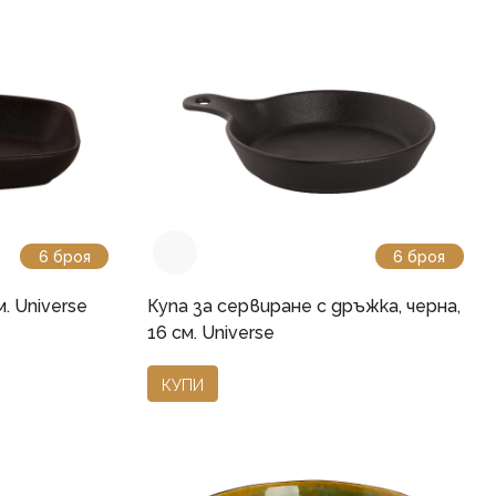
6 броя
6 броя
м. Universe
Купа за сервиране с дръжка, черна,
16 см. Universe
КУПИ