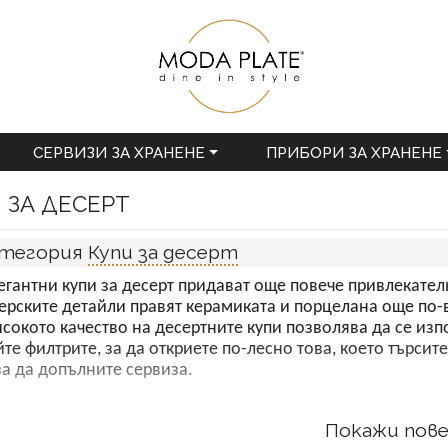
СЕРВИЗИ ЗА ХРАНЕНЕ
ПРИБОРИ ЗА ХРАНЕНЕ
 ЗА ДЕСЕРТ
атегория
Купи за десерт
егантни купи за десерт придават още повече привлекате
рските детайли правят керамиката и порцелана още по-
исокото качество на десертните купи позволява да се изпо
те филтрите, за да откриете по-лесно това, което търсите
за да допълните сервиза.
Покажи пов