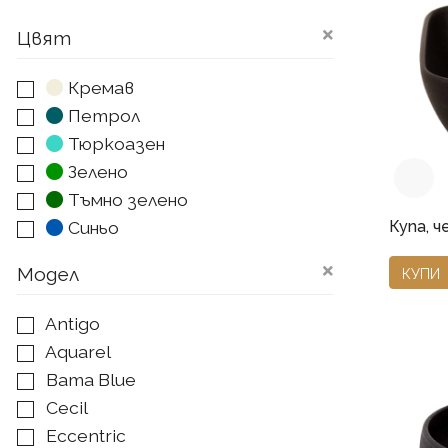
Цвят
Кремав
Петрол
Тюркоазен
Зелено
Тъмно зелено
Купа, ч
Синьо
Светло синьо
Модел
КУПИ
Червено
Тъмно сиво
Antigo
Сиво
Aquarel
Тъмно кафяво
Bama Blue
Кафяво
Cecil
Светло кафяво
Eccentric