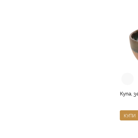
Купа, зе
КУПИ