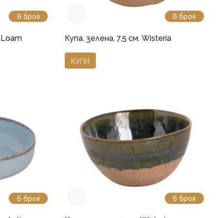
6 броя
6 броя
y Loam
Купа, зелена, 7,5 см. Wisteria
КУПИ
6 броя
6 броя