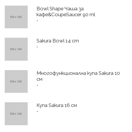
Bowl Shape Чаша за
кафе&CoupeSaucer 90 ml
*
Sakura Bowl 14 cm
*
Многофункционална купа Sakura 10
см
*
Купа Sakura 16 см
*