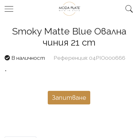
Smoky Matte Blue Овална
чиния 21 cm
В наличност
Референция: 04PIO000666
*
Запитване