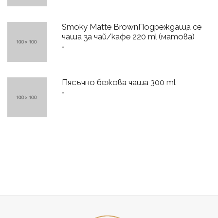
Smoky Matte BrownПодреждаща се
чаша за чай/кафе 220 ml (матова)
*
Пясъчно бежова чаша 300 ml
*