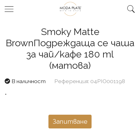
Smoky Matte
BrownПодреждаща се чаша
за чай/кафе 180 ml
(матова)
В наличност
Референция: 04PIO001198
*
Запитване