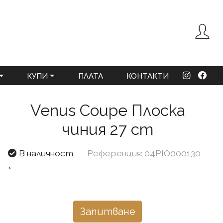
КУПИ
ПЛАТА
КОНТАКТИ
Venus Coupe Плоска
чиния 27 cm
В наличност
Референция: 04PIO000130
*
Запитване