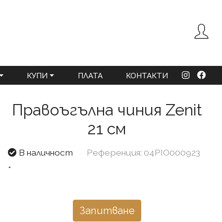
КУПИ
ПЛАТА
КОНТАКТИ
Правоъгълна чиния Zenit
21 см
В наличност
Референция: 04PIO000923
*
Запитване