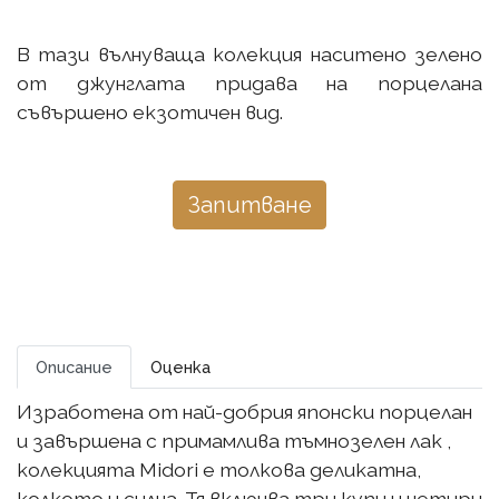
В тази вълнуваща колекция наситено зелено
от джунглата придава на порцелана
съвършено екзотичен вид.
Запитване
Описание
Оценка
Изработена от най-добрия японски порцелан
и завършена с примамлива тъмнозелен лак ,
колекцията Midori е толкова деликатна,
колкото и силна. Тя включва три купи и четири