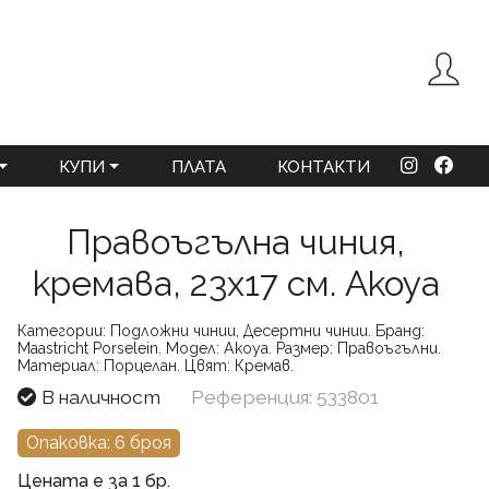
КУПИ
ПЛАТА
КОНТАКТИ
Правоъгълна чиния,
кремава, 23x17 см. Akoya
Категории:
Подложни чинии, Десертни чинии.
Бранд:
Maastricht Porselein.
Модел:
Akoya.
Размер:
Правоъгълни.
Материал:
Порцелан.
Цвят:
Кремав.
В наличност
Референция: 533801
Опаковка: 6 броя
Цената е за 1 бр.