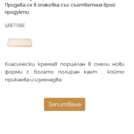
Продава се в опаковка със съответния брой
продукти.
ЦВЕТОВЕ
Класически кремав порцелан в смели нови
форми с богато полиран кант , който
приканва и изненадва
Запитване