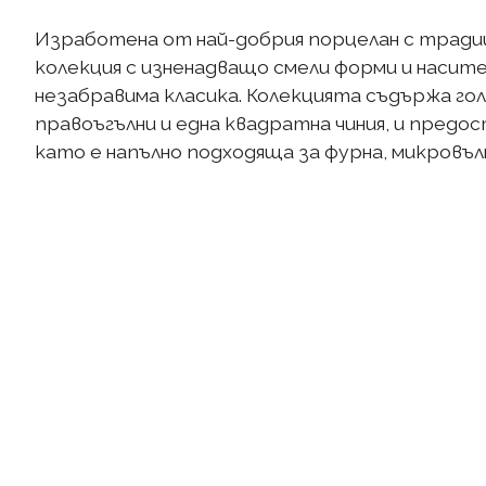
Изработена от най-добрия порцелан с тради
колекция с изненадващо смели форми и насите
незабравима класика. Колекцията съдържа голя
правоъгълни и една квадратна чиния, и предо
като е напълно подходяща за фурна, микровъл