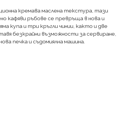
ционна кремава маслена текстура, тази
но кафяви ръбове се превръща в нова и
ма купа и три кръгли чинии, както и две
ставя безкрайни възможности за сервиране,
нова печка и съдомиялна машина.