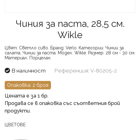
Чиния за паста, 28,5 см.
Wikle
Цвят:
Светло сиво.
Бранд:
Verlo.
Категории:
Чинии за
салата, Чинии за паста.
Модел:
Wikle.
Размер:
28 см - 30 см.
Материал:
Порцелан.
В наличност
Референция: V-80205-2
Опаковка: 2 броя
Цената е за 1 бр.
Продава се в опаковка със съответния брой
продукти.
ЦВЕТОВЕ