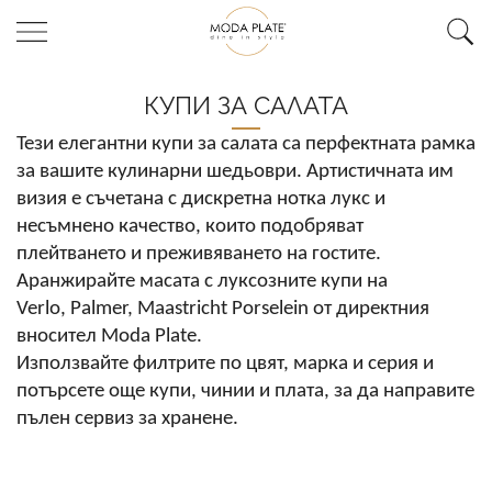
КУПИ ЗА САЛАТА
Тези елегантни купи за салата са перфектната рамка
за вашите кулинарни шедьоври. Артистичната им
визия е съчетана с дискретна нотка лукс и
несъмнено качество, които подобряват
плейтването и преживяването на гостите.
Аранжирайте масата с луксозните купи на
Verlo
,
Palmer, Maastricht Porselein
от директния
вносител
Moda Plate
.
Използвайте филтрите по цвят, марка и серия и
потърсете още купи, чинии и плата, за да направите
пълен сервиз за хранене.