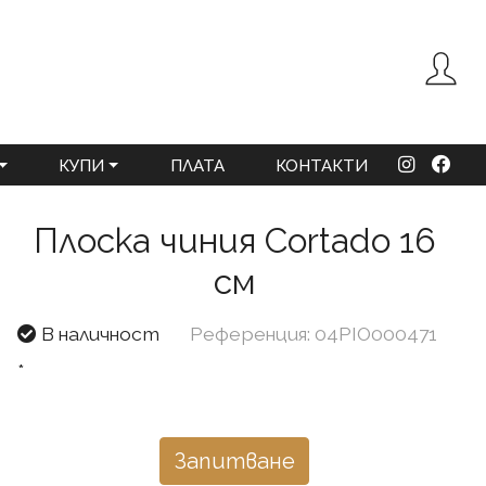
КУПИ
ПЛАТА
КОНТАКТИ
Плоска чиния Cortado 16
см
В наличност
Референция: 04PIO000471
*
Запитване