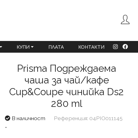
КУПИ
ПЛАТА
КОНТАКТИ
Prisma Подреждаема
чаша за чай/кафе
Cup&Coupe чинийка Ds2
280 ml
В наличност
Референция: 04PIO011145
*