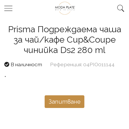
Prisma Подреждаема чаша
за чай/кафе Cup&Coupe
чинийка Ds2 280 ml
В наличност
Референция: 04PIO011144
*
Запитване