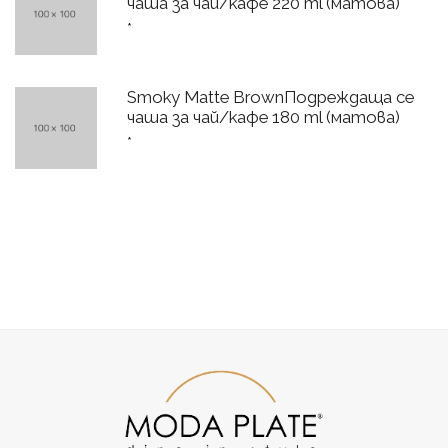
чаша за чай/кафе 220 ml (матова)
*
Smoky Matte BrownПодреждаща се
чаша за чай/кафе 180 ml (матова)
*