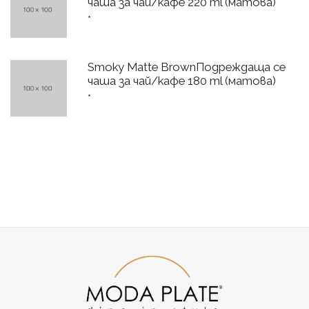
чаша за чай/кафе 220 ml (матова)
*
Smoky Matte BrownПодреждаща се
чаша за чай/кафе 180 ml (матова)
*