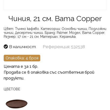
Чиния, 21 см. Bama Copper
Цвят:
Тъмно кафяво.
Категории:
Основни чинии, Подложни
чинии, Десертни чинии.
Бранд:
Palmer.
Модел:
Bama Copper.
Размер:
17 см - 21 см.
Материал:
Керамика.
В наличност
Референция: 532538
Опаковка: 4 броя
Цената е за 1 бр.
Продава се в опаковка със съответния брой
продукти.
ЦВЕТОВЕ