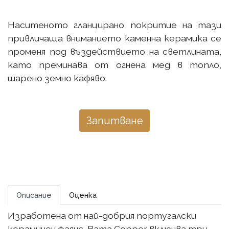
Наситеното гланцирано покритие на тази
привличаща вниманието каменна керамика се
променя под въздействието на светлината,
като преминава от огнена мед в топло,
шарено земно кафяво.
Запитване
Описание
Оценка
Изработена от най-добрия португалски
керамичен фаянс, Bama Copper включва три