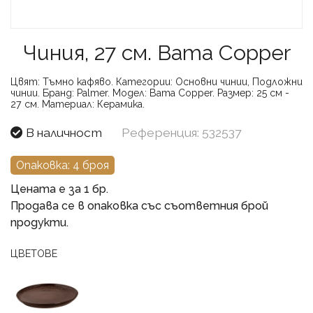
Чиния, 27 см. Bama Copper
Цвят:
Тъмно кафяво.
Категории:
Основни чинии, Подложни
чинии.
Бранд:
Palmer.
Модел:
Bama Copper.
Размер:
25 см -
27 см.
Материал:
Керамика.
В наличност
Референция: 532537
Опаковка: 4 броя
Цената е за 1 бр.
Продава се в опаковка със съответния брой
продукти.
ЦВЕТОВЕ