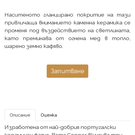
Наситеното гланцирано покритие на тази
привличаща вниманието каменна керамика се
променя под въздействието на светлината,
като преминава от огнена мед в топло,
шарено земно кафяво.
Запитване
Описание
Оценка
Изработена от най-добрия португалски
керамичен фаянс, Bama Copper включва три