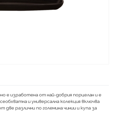
но е изработена от най-добрия порцелан и е
сеобхватна и универсална колекция включва
 две различни по големина чинии и купа за