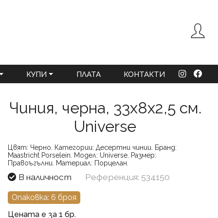
КУПИ
ПЛАТА
КОНТАКТИ
Чиния, черна, 33x8x2,5 см.
Universe
Цвят:
Черно.
Категории:
Десертни чинии.
Бранд:
Maastricht Porselein.
Модел:
Universe.
Размер:
Правоъгълни.
Материал:
Порцелан.
В наличност
Референция: 534150
Опаковка: 6 броя
Цената е за 1 бр.